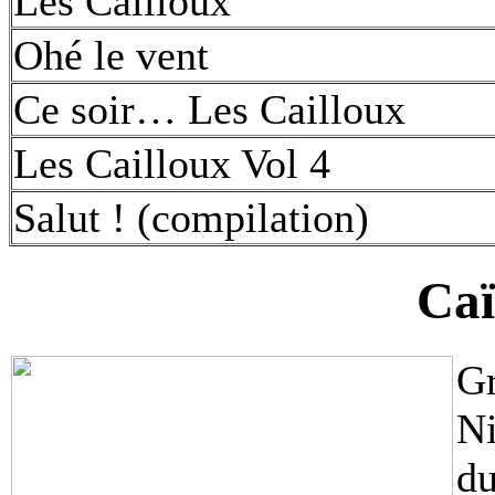
Les Cailloux
Ohé le vent
Ce soir… Les Cailloux
Les Cailloux Vol 4
Salut ! (compilation)
Ca
G
Ni
d