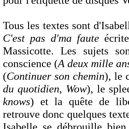
pour l'étiquette de disques 
Tous les textes sont d'Isabel
C'est pas d'ma faute
écrite
Massicotte. Les sujets son
conscience (
A deux mille ans
(
Continuer son chemin
), le 
du quotidien
,
Wow
), le sple
knows
) et la quête de lib
retrouve donc quelques texte
Isabelle se débrouille bie