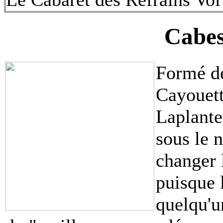
Cabes
Formé de
Cayouet
Laplante,
sous le 
changer 
puisque 
quelqu'un