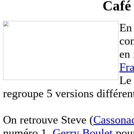
Café
En 
com
en
Fr
Le 
regroupe 5 versions différe
On retrouve Steve (
Cassona
numéro 1,
Gerry Boulet
pour