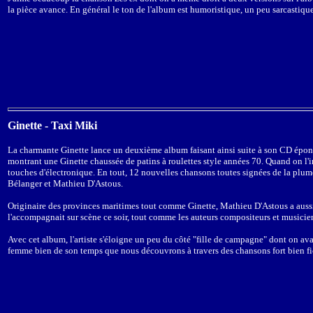
la pièce avance. En général le ton de l'album est humoristique, un peu sarcastique
Ginette - Taxi Miki
La charmante Ginette lance un deuxième album faisant ainsi suite à son CD épo
montrant une Ginette chaussée de patins à roulettes style années 70. Quand on l'
touches d'électronique. En tout, 12 nouvelles chansons toutes signées de la plume 
Bélanger et Mathieu D'Astous.
Originaire des provinces maritimes tout comme Ginette, Mathieu D'Astous a aussi p
l'accompagnait sur scène ce soir, tout comme les auteurs compositeurs et musicie
Avec cet album, l'artiste s'éloigne un peu du côté "fille de campagne" dont on avait
femme bien de son temps que nous découvrons à travers des chansons fort bien fi