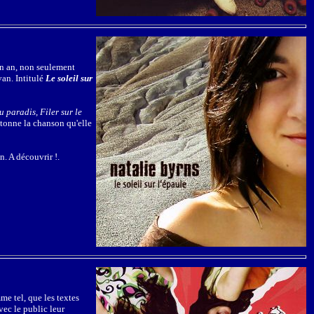
un an, non seulement
van. Intitulé
Le soleil sur
u paradis, Filer sur le
ntonne la chanson qu'elle
n. A découvrir !.
me tel, que les textes
vec le public leur