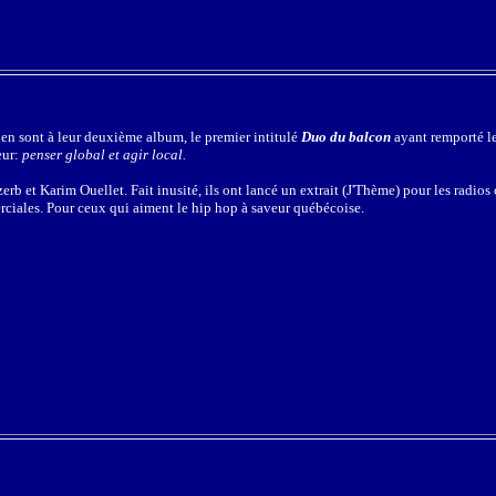
en sont à leur deuxième album, le premier intitulé
Duo du balcon
ayant remporté le
eur:
penser global et agir local.
 et Karim Ouellet. Fait inusité, ils ont lancé un extrait (J'Thème) pour les radio
erciales. Pour ceux qui aiment le hip hop à saveur québécoise.