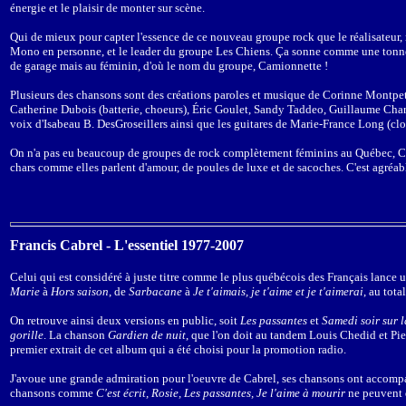
énergie et le plaisir de monter sur scène.
Qui de mieux pour capter l'essence de ce nouveau groupe rock que le réalisateur
Mono en personne, et le leader du groupe Les Chiens. Ça sonne comme une tonne de
de garage mais au féminin, d'où le nom du groupe, Camionnette !
Plusieurs des chansons sont des créations paroles et musique de Corinne Montpeti
Catherine Dubois (batterie, choeurs), Éric Goulet, Sandy Taddeo, Guillaume Char
voix d'Isabeau B. DesGroseillers ainsi que les guitares de Marie-France Long (cl
On n'a pas eu beaucoup de groupes de rock complètement féminins au Québec, Cam
chars comme elles parlent d'amour, de poules de luxe et de sacoches. C'est agréabl
Francis Cabrel - L'essentiel 1977-2007
Celui qui est considéré à juste titre comme le plus québécois des Français lance u
Marie
à
Hors saison
, de
Sarbacane
à
Je t'aimais, je t'aime et je t'aimerai
, au tota
On retrouve ainsi deux versions en public, soit
Les passantes
et
Samedi soir sur l
gorille
. La chanson
Gardien de nuit
, que l'on doit au tandem Louis Chedid et P
premier extrait de cet album qui a été choisi pour la promotion radio.
J'avoue une grande admiration pour l'oeuvre de Cabrel, ses chansons ont accompagn
chansons comme
C'est écrit, Rosie, Les passantes, Je l'aime à mourir
ne peuvent q