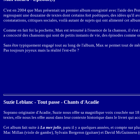
C'est en 2004 que Max présentait un premier album enregistré avec l'aide des Pern
regroupant une douzaine de textes dont certains fort poétiques, des idées qu'il av
constatations, critiques sociales, voilà autant de sujets qui ont alimenté cet album
Comme en fait foi la pochette, Max est retourné à l'essence de la chanson, il s'es
a concocté des chansons qui sont de petits instants de vie, des épisodes comme on
Sans être typiquement engagé tout au long de l'album, Max se permet tout de mê
Pas toujours joyeux mais la réalité l'est-elle ?
Suzie Leblanc - Tout passe - Chants d'Acadie
Soprano originaire d'Acadie, Suzie nous offre sa magnifique voix couchée sur 18 c
textes, elle nous les offre aussi dans leur contexte historique dans le livret qui 
Cet album fait suite à
La mer jolie
, paru il y a quelques années, et compte sur pl
Mac Millan (viole de gambe), Sylvain Bergeron (guitare) et David McGuinness (