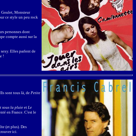
ic Goulet, Monsieur
ur ce style un peu rock
eurs personnes dont
upe compte aussi sur la
exy. Elles parlent de
e !
Ils sont tous là, de
Petite
t sous la pluie
et
Le
enté en France. C'est le
te (et plus). Des
rouver ici.