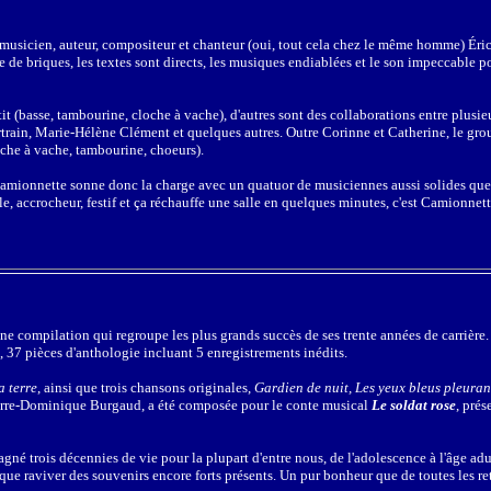
, musicien, auteur, compositeur et chanteur (oui, tout cela chez le même homme) Ér
 briques, les textes sont directs, les musiques endiablées et le son impeccable po
t (basse, tambourine, cloche à vache), d'autres sont des collaborations entre plusi
train, Marie-Hélène Clément et quelques autres. Outre Corinne et Catherine, le gro
oche à vache, tambourine, choeurs).
ionnette sonne donc la charge avec un quatuor de musiciennes aussi solides que s
e, accrocheur, festif et ça réchauffe une salle en quelques minutes, c'est Camionnett
ne compilation qui regroupe les plus grands succès de ses trente années de carrière. 
l, 37 pièces d'anthologie incluant 5 enregistrements inédits.
a terre
, ainsi que trois chansons originales,
Gardien de nuit, Les yeux bleus pleuran
ierre-Dominique Burgaud, a été composée pour le conte musical
Le soldat rose
, prés
é trois décennies de vie pour la plupart d'entre nous, de l'adolescence à l'âge adul
ue raviver des souvenirs encore forts présents. Un pur bonheur que de toutes les ret