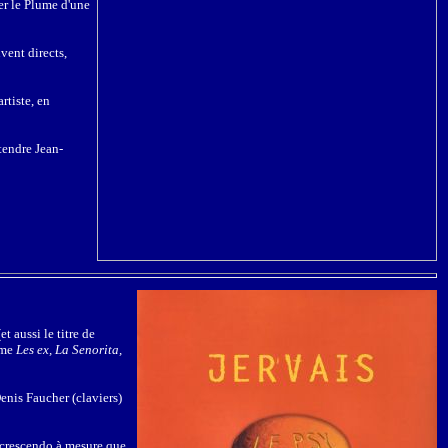
er le Plume d'une
vent directs,
rtiste, en
tendre Jean-
 aussi le titre de
mme
Les ex, La Senorita,
enis Faucher (claviers)
 crescendo à mesure que