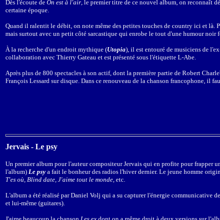
Dès l'écoute de
On est à l'air
, le premier titre de ce nouvel album, on reconnaît d
certaine époque.
Quand il ralentit le débit, on note même des petites touches de country ici et là. 
mais surtout avec un petit côté sarcastique qui enrobe le tout d'une humour noir f
À la recherche d'un endroit mythique (
Utopia
), il est entouré de musiciens de l'e
collaboration avec Thierry Gateau et est présenté sous l'étiquette L-Abe.
Après plus de 800 spectacles à son actif, dont la première partie de Robert Charle
François Lessard sur disque. Dans ce renouveau de la chanson francophone, il fau
Jervais - Le psy
Un premier album pour l'auteur compositeur Jervais qui en profite pour frapper un 
l'album)
Le psy
a fait le bonheur des radios l'hiver dernier. Le jeune homme orig
T'es où, Blind date, J'aime tout le monde
, etc.
L'album a été réalisé par Daniel Volj qui a su capturer l'énergie communicative d
et lui-même (guitares).
J'aime beaucoup la chanson
Les ex
dont on a même droit à deux versions sur l'al