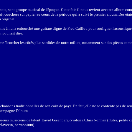
ots, sont groupe musical de l'époque. Cette fois il nous revient avec un album conc
ait couchées sur papier au cours de la période qui a suivi le premier album. Des état
 original.
t mis à nu, a enfourché une guitare digne de Fred Caillou pour souligner l'acoustique
 pourrait dire.
me 'écorcher les côtés plus sordides de notre milieu, notamment sur des pièces co
hansons traditionnelles de son coin de pays. En fait, elle ne se contente pas de se
accompagne l'album.
usieurs musiciens de talent:David Greenberg (violon), Chris Norman (flûtes, petite c
clavecin, harmonium).