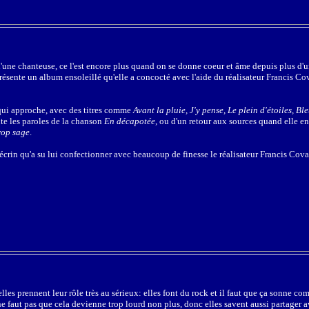
'une chanteuse, ce l'est encore plus quand on se donne coeur et âme depuis plus d'
présente un album ensoleillé qu'elle a concocté avec l'aide du réalisateur Francis Co
é qui approche, avec des titres comme
Avant la pluie, J'y pense, Le plein d'étoiles, Ble
te les paroles de la chanson
En décapotée
, ou d'un retour aux sources quand elle e
rop sage
.
l'écrin qu'a su lui confectionner avec beaucoup de finesse le réalisateur Francis Cova
les prennent leur rôle très au sérieux: elles font du rock et il faut que ça sonne com
e faut pas que cela devienne trop lourd non plus, donc elles savent aussi partager a