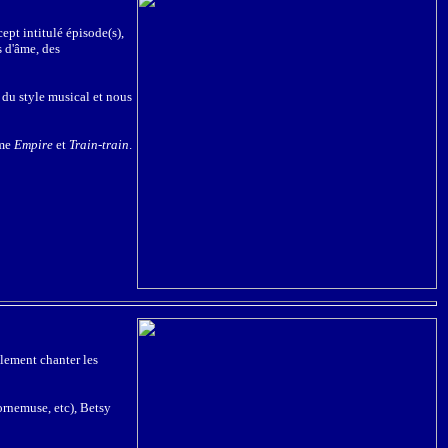
ept intitulé épisode(s),
s d'âme, des
 du style musical et nous
mme
Empire
et
Train-train
.
ulement chanter les
ornemuse, etc), Betsy