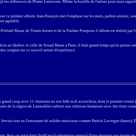
éjà les influences de Plume Latraverse. Même la bouille de l'artiste peut nous rappel
Pour ce premier album, Jean-François met l'emphase sur les mots, parfois sérieux, sou
ort agréable.
x-Polémil Bazar, de Tomàs Jensen et de la Fanfare Pourpour. L'album est réalisé par l'a
bois au Québec et celle de Souad Massi à Paris, il était grand temps qu'on puisse en
dra compter sur ce nouvel artiste d'expérience.
grand coup avec 11 chansons au son folk rock accrocheur, dont le premier extrait (et
inaire de la région de Lanaudière carbure aux relations humaines avec des titres co
e Jervais tout en l'entourant de solides musiciens comme Patrick Lavergne (basse), D
bum. Avec un texte bien ficelé sur la séparation appuyé d'une musique qui monte en