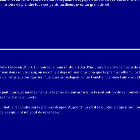
, histoire de prendre tous ces petits malheurs avec un grain de sel.
nyme lancé en 2003. Un nouvel album intitulé
Taxi Miki
, inséré dans une pochette
insère dans son lecteur, on reconnaît déjà un son plus pop que le premier album, i
de l'artiste, alors que les musiques se partagent entre Ginette, Stephen Faulkner, É
articipé aux arrangements, à la prise de son ainsi qu'à la réalisation de ce nouvel a
ns Jipé Dalpé et Gaële.
 fait la rencontre sur le premier disque. Aujourd'hui c'est le quotidien (qu'il soit ro
celées qui ont un goût de revenez-y.