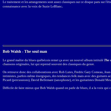
Le traitement et les arrangements sont assez classiques sur ce disque paru sur l'ét
.
connaissance avec la voix de Suzie LeBlanc
Bob Walsh - The soul man
Le grand maître du blues québécois remet ça avec un nouvel album intitulé
The 
chansons originales, lui qui reprend souvent des classiques du genre.
On retrouve donc des collaborations avec Rob Lutes, Fredric Gary Comeau, Jean-F
intimistes, parfois même énergiques, des tendances folk mais avec des guitares a
Picard (percussions), David Bellemare (saxophone), et les guitaristes Donald Meu
Difficile de faire mieux que Bob Walsh quand on parle de blues, il a la voix qui co