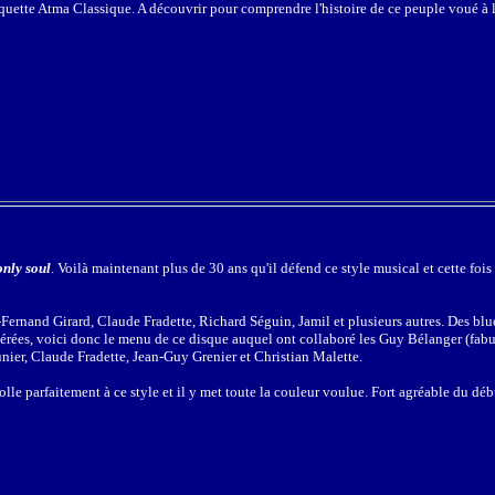
iquette Atma Classique. A découvrir pour comprendre l'histoire de ce peuple voué à la
only soul
. Voilà maintenant plus de 30 ans qu'il défend ce style musical et cette fois i
ernand Girard, Claude Fradette, Richard Séguin, Jamil et plusieurs autres. Des blu
cérées, voici donc le menu de ce disque auquel ont collaboré les Guy Bélanger (fab
nier, Claude Fradette, Jean-Guy Grenier et Christian Malette.
lle parfaitement à ce style et il y met toute la couleur voulue. Fort agréable du débu