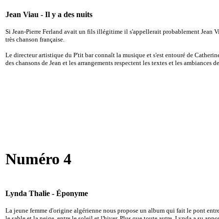
Jean Viau - Il y a des nuits
Si Jean-Pierre Ferland avait un fils illégitime il s'appellerait probablement Jean V
très chanson française.
Le directeur artistique du P'tit bar connaît la musique et s'est entouré de Cather
des chansons de Jean et les arrangements respectent les textes et les ambiances de
Numéro 4
Lynda Thalie - Éponyme
La jeune femme d'origine algérienne nous propose un album qui fait le pont entre de
le sable et la neige, entre le soleil et l'hiver. Plus que toute autre, Lynda a su app