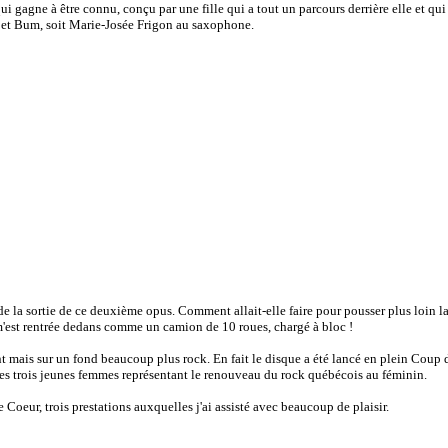
qui gagne à être connu, conçu par une fille qui a tout un parcours derrière elle et qui 
le et Bum, soit Marie-Josée Frigon au saxophone.
de la sortie de ce deuxième opus. Comment allait-elle faire pour pousser plus loin la 
'est rentrée dedans comme un camion de 10 roues, chargé à bloc !
nt mais sur un fond beaucoup plus rock. En fait le disque a été lancé en plein Cou
les trois jeunes femmes représentant le renouveau du rock québécois au féminin.
 Coeur, trois prestations auxquelles j'ai assisté avec beaucoup de plaisir.