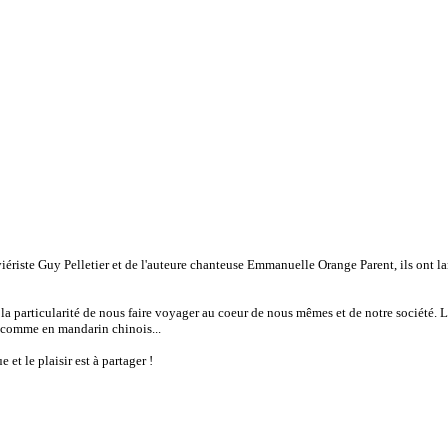
iériste Guy Pelletier et de l'auteure chanteuse Emmanuelle Orange Parent, ils ont l
a particularité de nous faire voyager au coeur de nous mêmes et de notre société.
t comme en mandarin chinois...
et le plaisir est à partager !