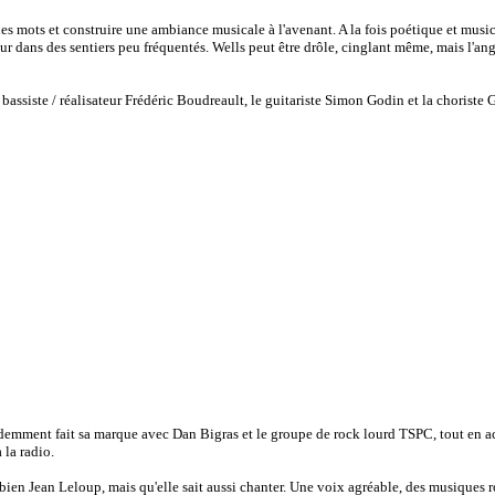
es mots et construire une ambiance musicale à l'avenant. A la fois poétique et musica
eur dans des sentiers peu fréquentés. Wells peut être drôle, cinglant même, mais l'an
assiste / réalisateur Frédéric Boudreault, le guitariste Simon Godin et la choriste
cédemment fait sa marque avec Dan Bigras et le groupe de rock lourd TSPC, tout en
 la radio.
 bien Jean Leloup, mais qu'elle sait aussi chanter. Une voix agréable, des musiques