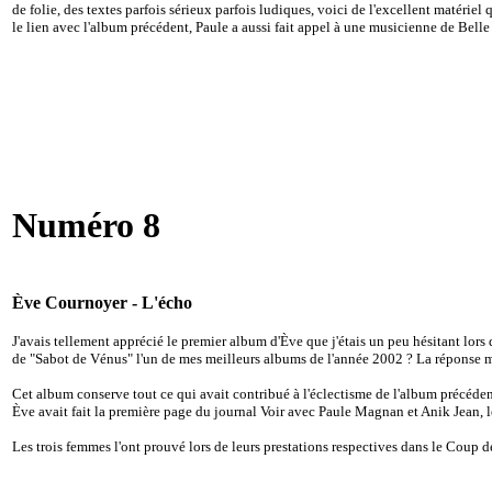
de folie, des textes parfois sérieux parfois ludiques, voici de l'excellent matériel 
le lien avec l'album précédent, Paule a aussi fait appel à une musicienne de Bel
Numéro 8
Ève Cournoyer - L'écho
J'avais tellement apprécié le premier album d'Ève que j'étais un peu hésitant lors 
de "Sabot de Vénus" l'un de mes meilleurs albums de l'année 2002 ? La réponse m
Cet album conserve tout ce qui avait contribué à l'éclectisme de l'album précéde
Ève avait fait la première page du journal Voir avec Paule Magnan et Anik Jean, 
Les trois femmes l'ont prouvé lors de leurs prestations respectives dans le Coup de