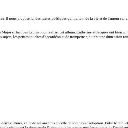
iau. Il nous propose ici des textes poétiques qui traitent de la vie et de l'amour sur 
ine Major et Jacques Laurin pour réaliser cet album. Catherine et Jacques ont bien co
s sujets, les petites touches d'accordéon et de trompette ajoutent une dimension tou
ux cultures, celle de ses ancêtres et celle de son pays d'adoption. Entre le miel et 
orter la chaleur et la douceur de l'orient pour les marier avec les rythmes de l'occident