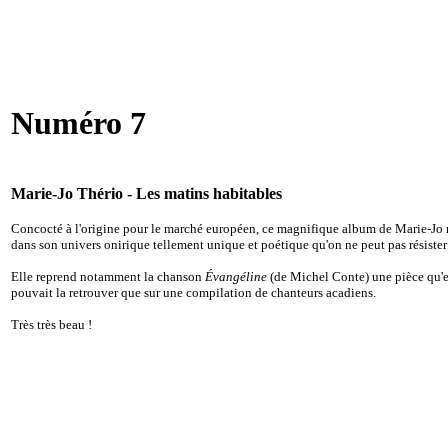
Numéro 7
Marie-Jo Thério - Les matins habitables
Concocté à l'origine pour le marché européen, ce magnifique album de Marie-J
dans son univers onirique tellement unique et poétique qu'on ne peut pas résister e
Elle reprend notamment la chanson
Évangéline
(de Michel Conte) une pièce qu'el
pouvait la retrouver que sur une compilation de chanteurs acadiens.
Très très beau !