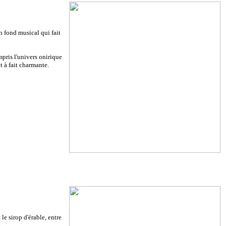
un fond musical qui fait
mpris l'univers onirique
t à fait charmante.
le sirop d'érable, entre
.