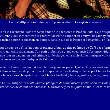
Louis-Philippe nous présente son premier album:
Le café des oiseaux
is où je l'ai entendu lors des week-ends de la chanson à la PDA en 2006. Déjà très pro
 de Granby, aux Rencontres qui chantent de Petite Vallée et au Festival de Granby où 
n a même poussé la chanson en Europe, dans le sud de la France et à Istamboul en Tu
sur disque, ce qu'il a fait pour ce premier album au titre poétique de
Café des oisea
uard
qui traite savamment d'un petit orphelin au grand coeur mais à l'estomac vide. 
nde tout en gardant un oeil critique sur le citoyen et la société. Les musiques von
le coeur solide des musiques de l'album.
n autre franco ontarien qui avait fait ses premiers pas au Québec lors des week-end
t dans sa tournée de promotion et de spectacles. Sur le disque réalisé par Charles 
hênes (basse, banjo) et bien sûr Charles Fairfield (claviers, guitares, banjo, basse, 
de Louis-Philippe: "
Cet album vous plongera dans un univers poétique où les mots d
prennent le thé et font des chansons. L’ambiance y est toujours bonne, allez faire u