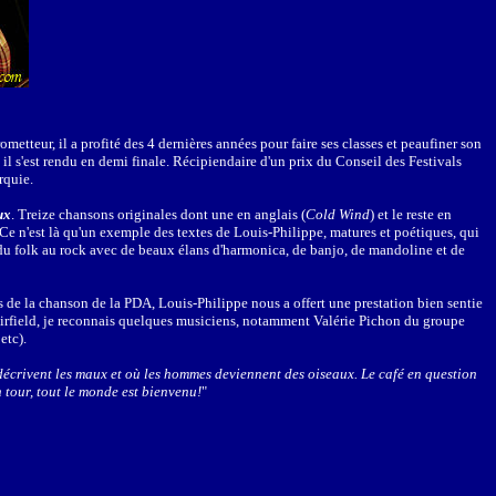
metteur, il a profité des 4 dernières années pour faire ses classes et peaufiner son
il s'est rendu en demi finale. Récipiendaire d'un prix du Conseil des Festivals
rquie.
ux
. Treize chansons originales dont une en anglais (
Cold Wind
) et le reste en
Ce n'est là qu'un exemple des textes de Louis-Philippe, matures et poétiques, qui
t du folk au rock avec de beaux élans d'harmonica, de banjo, de mandoline et de
s de la chanson de la PDA, Louis-Philippe nous a offert une prestation bien sentie
Fairfield, je reconnais quelques musiciens, notamment Valérie Pichon du groupe
etc).
écrivent les maux et où les hommes deviennent des oiseaux. Le café en question
n tour, tout le monde est bienvenu!
"