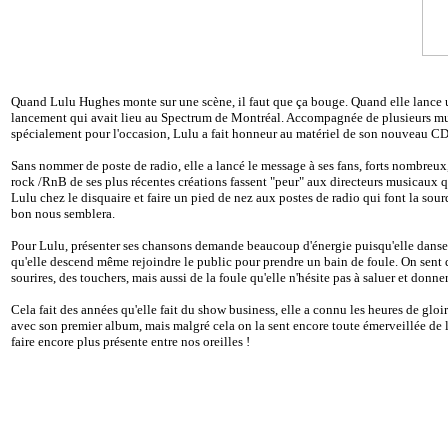
Quand Lulu Hughes monte sur une scène, il faut que ça bouge. Quand elle lance u
lancement qui avait lieu au Spectrum de Montréal. Accompagnée de plusieurs musi
spécialement pour l'occasion, Lulu a fait honneur au matériel de son nouveau CD
Sans nommer de poste de radio, elle a lancé le message à ses fans, forts nombreux
rock /RnB de ses plus récentes créations fassent "peur" aux directeurs musicaux qui
Lulu chez le disquaire et faire un pied de nez aux postes de radio qui font la so
bon nous semblera.
Pour Lulu, présenter ses chansons demande beaucoup d'énergie puisqu'elle danse pre
qu'elle descend même rejoindre le public pour prendre un bain de foule. On sent q
sourires, des touchers, mais aussi de la foule qu'elle n'hésite pas à saluer et donn
Cela fait des années qu'elle fait du show business, elle a connu les heures de gloi
avec son premier album, mais malgré cela on la sent encore toute émerveillée de l
faire encore plus présente entre nos oreilles !