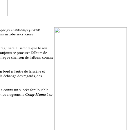
gique pour accompagner ce
s sa robe sexy, créée
régulière. Il semble que le son
toujours se procurer l'album de
 de chaque chanson de l'album comme
 bord à l'autre de la scène et
le échange des regards, des
, a connu un succès fort louable
, encourageons la
Crazy Mama
à se