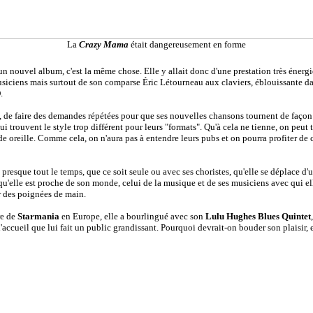
La
Crazy Mama
était dangereusement en forme
n nouvel album, c'est la même chose. Elle y allait donc d'une prestation très éner
ciens mais surtout de son comparse Éric Létourneau aux claviers, éblouissante dan
.
, de faire des demandes répétées pour que ses nouvelles chansons tournent de façon 
 trouvent le style trop différent pour leurs "formats". Qu'à cela ne tienne, on peut 
urde oreille. Comme cela, on n'aura pas à entendre leurs pubs et on pourra profiter
sque tout le temps, que ce soit seule ou avec ses choristes, qu'elle se déplace d'un
u'elle est proche de son monde, celui de la musique et de ses musiciens avec qui el
er des poignées de main.
re de
Starmania
en Europe, elle a bourlingué avec son
Lulu Hughes Blues Quintet
'accueil que lui fait un public grandissant. Pourquoi devrait-on bouder son plaisir