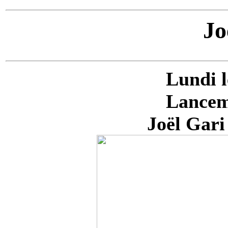
Jo
Lundi l
Lancem
Joël Gari 