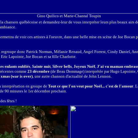
Gino Quilico et Marie-Chantal Toupin
 la chanson québécoise et demandez-leur de vous interpréter leurs plus beaux airs d
'ambiance.
mettra de voir ces artistes à l'oeuvre, dans une belle mise en scène de Joe Bocan p
m regroupe donc Patrick Norman, Mélanie Renaud, Angel Forrest, Cindy Daniel, An
 Eric Lapointe, Joe Bocan et sa fille Charlotte.
es enfants oubliés
,
Sainte nuit
,
Silver bells
,
Joyeux Noël
,
J'ai vu maman embrasse
 récentes comme
23 décembre
(de Beau Dommage) interprétée par Hugo Lapointe,
xmas (war is over)
, une autre chanson d'actualité de John Lennon.
n interprétation en groupe de
Tout ce que l'on veut pour Noël... c'est de l'amour
. 
 de 90 minutes le 1er décembre prochain.
des fêtes !