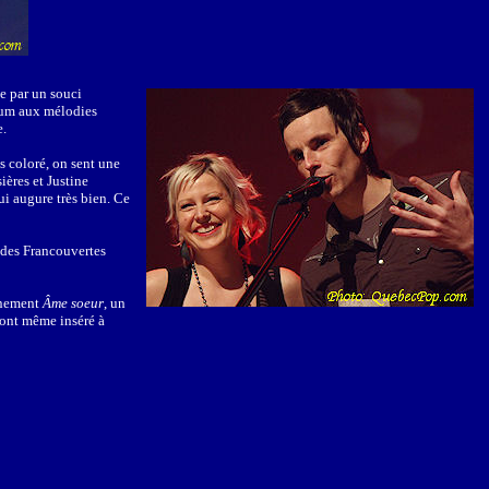
ce par un souci
lbum aux mélodies
e.
s coloré, on sent une
ières et Justine
ui augure très bien. Ce
e des Francouvertes
ainement
Âme soeur
, un
s ont même inséré à