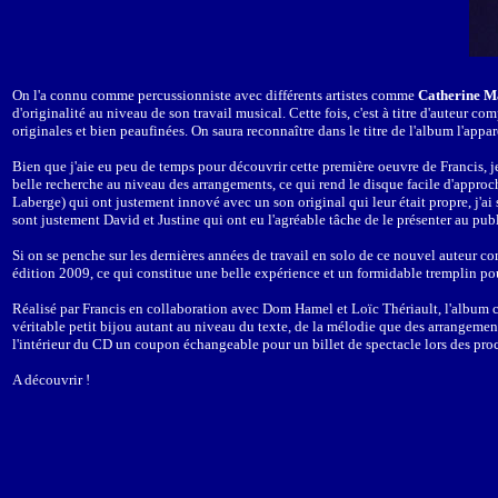
On l'a connu comme percussionniste avec différents artistes comme
Catherine M
d'originalité au niveau de son travail musical. Cette fois, c'est à titre d'aute
originales et bien peaufinées. On saura reconnaître dans le titre de l'album l'appare
Bien que j'aie eu peu de temps pour découvrir cette première oeuvre de Francis, je 
belle recherche au niveau des arrangements, ce qui rend le disque facile d'approche
Laberge) qui ont justement innové avec un son original qui leur était propre, j'ai
sont justement David et Justine qui ont eu l'agréable tâche de le présenter au publ
Si on se penche sur les dernières années de travail en solo de ce nouvel auteur c
édition 2009, ce qui constitue une belle expérience et un formidable tremplin po
Réalisé par Francis en collaboration avec Dom Hamel et Loïc Thériault, l'album c
véritable petit bijou autant au niveau du texte, de la mélodie que des arrangement
l'intérieur du CD un coupon échangeable pour un billet de spectacle lors des procha
A découvrir !