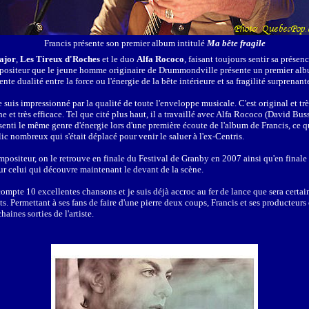
Francis présente son premier album intitulé
Ma bête fragile
ajor
,
Les Tireux d'Roches
et le duo
Alfa Rococo
, faisant toujours sentir sa présen
ur compositeur que le jeune homme originaire de Drummondville présente un premier a
nte dualité entre la force ou l'énergie de la bête intérieure et sa fragilité surprenant
suis impressionné par la qualité de toute l'enveloppe musicale. C'est original et trè
 et très efficace. Tel que cité plus haut, il a travaillé avec Alfa Rococo (David Buss
 senti le même genre d'énergie lors d'une première écoute de l'album de Francis, ce q
ic nombreux qui s'était déplacé pour venir le saluer à l'ex-Centris.
ompositeur, on le retrouve en finale du Festival de Granby en 2007 ainsi qu'en final
ur celui qui découvre maintenant le devant de la scène.
ompte 10 excellentes chansons et je suis déjà accroc au fer de lance que sera cert
s. Permettant à ses fans de faire d'une pierre deux coups, Francis et ses producteur
ines sorties de l'artiste.