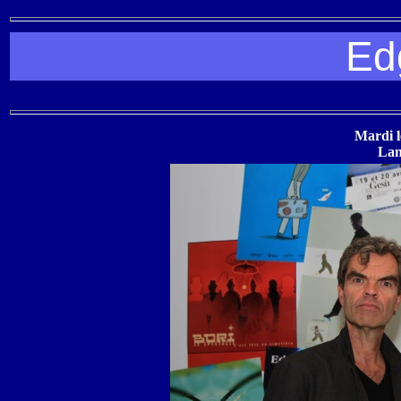
Ed
Mardi l
Lan