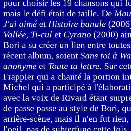
pour choisir les 19 chansons qui f
mais le défi était de taille. De
Mau
J'ai aimé
et
Histoire banale
(2006)
Vallée, Ti-cul
et
Cyrano
(2000) ai
Bori a su créer un lien entre toutes
récent album, soient
Sans toi à Wa
anonyme
et
Toute ta lettre
. Sur cet
Frappier qui a chanté la portion in
Michel qui a participé à l'élabora
avec la voix de Rivard étant surpr
de passe passe au style de Bori, qu
arrière-scène, mais il n'en fut rien
l'oeil, pas de subterfuge cette fois.