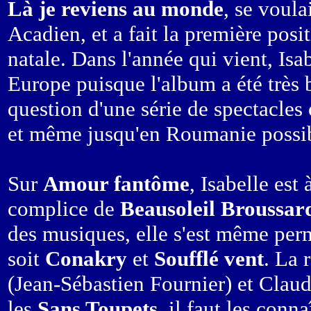
Là je reviens au monde
, se voula
Acadien, et a fait la première pos
natale. Dans l'année qui vient, Is
Europe puisque l'album a été très bi
question d'une série de spectacles
et même jusqu'en Roumanie possi
Sur
Amour fantôme
, Isabelle es
complice de
Beausoleil Broussar
des musiques, elle s'est même pe
soit
Conakry
et
Soufflé vent
. La 
(Jean-Sébastien Fournier) et Claud
les
Sans Toupets
, il faut les con